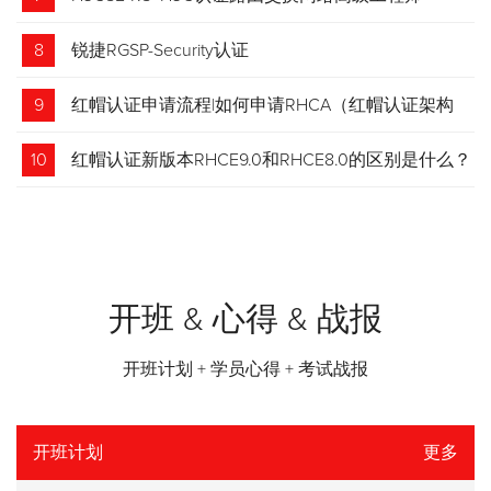
8
锐捷RGSP-Security认证
9
红帽认证申请流程|如何申请RHCA（红帽认证架构
师）证书？申请步骤请收藏！
10
红帽认证新版本RHCE9.0和RHCE8.0的区别是什么？
开班 & 心得 & 战报
开班计划 + 学员心得 + 考试战报
开班计划
更多