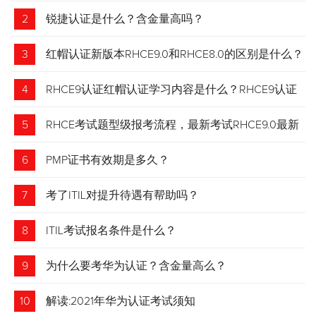
2
锐捷认证是什么？含金量高吗？
3
红帽认证新版本RHCE9.0和RHCE8.0的区别是什么？
4
RHCE9认证红帽认证学习内容是什么？RHCE9认证
介绍
5
RHCE考试题型级报考流程，最新考试RHCE9.0最新
考试 变化请悉知
6
PMP证书有效期是多久？
7
考了ITIL对提升待遇有帮助吗？
8
ITIL考试报名条件是什么？
9
为什么要考华为认证？含金量高么？
10
解读:2021年华为认证考试须知