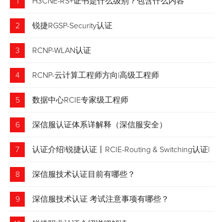
1
H3CNE-RS+证书是什么级别？包含什么内容
2
锐捷RGSP-Security认证
3
RCNP-WLAN认证
4
RCNP-云计算工程师方向|高级工程师
5
数据中心RCIE专家级工程师
6
深信服认证体系详解释（深信服安全）
7
认证介绍|锐捷认证丨RCIE-Routing & Switching认证|
专家级网络工程师
8
深信服技术认证目前有哪些？
9
深信服技术认证 考试注意事项有哪些？