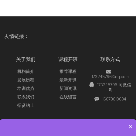
友情链接：
关于我们
课程开班
联系方式
机构简介
推荐课程
173245796@qq.com
发展历程
最新开班
173245796 同微信
培训优势
新闻资讯
号
联系我们
在线留言
16678619684
招贤纳士
×
Copyright © 2026 All Rights Reserved
【官网】青岛尚文网络/锐捷