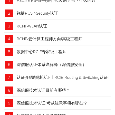
1
H3CNE-RS+证书是什么级别？包含什么内容
2
锐捷RGSP-Security认证
3
RCNP-WLAN认证
4
RCNP-云计算工程师方向|高级工程师
5
数据中心RCIE专家级工程师
6
深信服认证体系详解释（深信服安全）
7
认证介绍|锐捷认证丨RCIE-Routing & Switching认证|
专家级网络工程师
8
深信服技术认证目前有哪些？
9
深信服技术认证 考试注意事项有哪些？