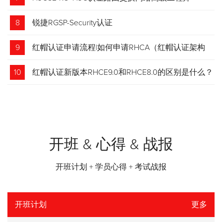
8
锐捷RGSP-Security认证
9
红帽认证申请流程|如何申请RHCA（红帽认证架构
师）证书？申请步骤请收藏！
10
红帽认证新版本RHCE9.0和RHCE8.0的区别是什么？
开班 & 心得 & 战报
开班计划 + 学员心得 + 考试战报
开班计划
更多