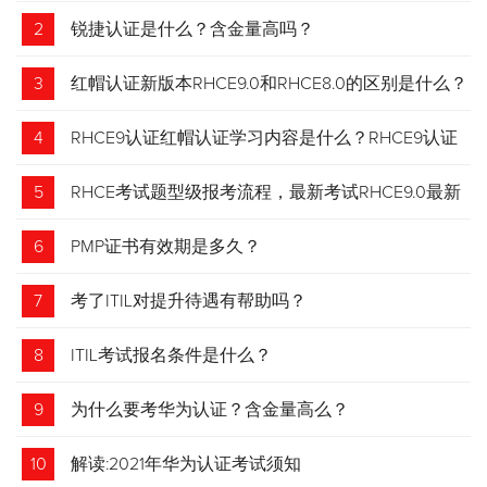
2
锐捷认证是什么？含金量高吗？
3
红帽认证新版本RHCE9.0和RHCE8.0的区别是什么？
4
RHCE9认证红帽认证学习内容是什么？RHCE9认证
介绍
5
RHCE考试题型级报考流程，最新考试RHCE9.0最新
考试 变化请悉知
6
PMP证书有效期是多久？
7
考了ITIL对提升待遇有帮助吗？
8
ITIL考试报名条件是什么？
9
为什么要考华为认证？含金量高么？
10
解读:2021年华为认证考试须知