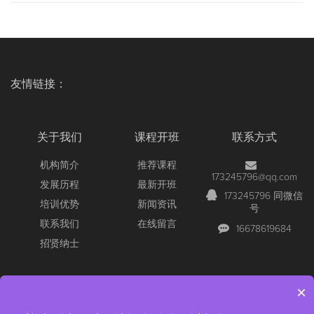
友情链接：
关于我们
课程开班
联系方式
机构简介
推荐课程
173245796@qq.com
发展历程
最新开班
173245796 同微信
培训优势
新闻资讯
号
联系我们
在线留言
16678619684
招贤纳士
×
Copyright © 2026 All Rights Reserved
【官网】青岛尚文网络/锐捷