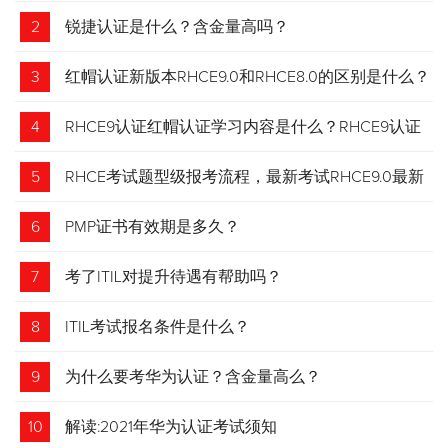
2
锐捷认证是什么？含金量高吗？
3
红帽认证新版本RHCE9.0和RHCE8.0的区别是什么？
4
RHCE9认证红帽认证学习内容是什么？RHCE9认证
介绍
5
RHCE考试题型级报考流程，最新考试RHCE9.0最新
考试 变化请悉知
6
PMP证书有效期是多久？
7
考了ITIL对提升待遇有帮助吗？
8
ITIL考试报名条件是什么？
9
为什么要考华为认证？含金量高么？
10
解读:2021年华为认证考试须知