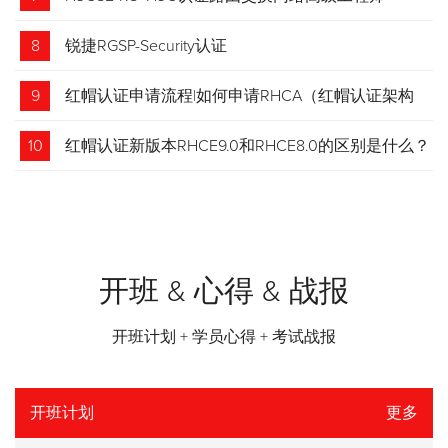
8
锐捷RGSP-Security认证
9
红帽认证申请流程|如何申请RHCA（红帽认证架构
师）证书？申请步骤请收藏！
10
红帽认证新版本RHCE9.0和RHCE8.0的区别是什么？
开班 & 心得 & 战报
开班计划 + 学员心得 + 考试战报
开班计划
更多