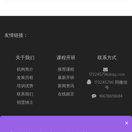
友情链接：
关于我们
课程开班
联系方式
机构简介
推荐课程
173245796@qq.com
发展历程
最新开班
173245796 同微信
培训优势
新闻资讯
号
联系我们
在线留言
16678619684
招贤纳士
×
Copyright © 2026 All Rights Reserved
【官网】青岛尚文网络/锐捷