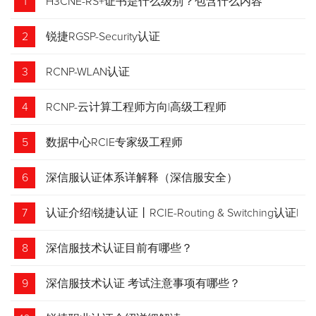
1
H3CNE-RS+证书是什么级别？包含什么内容
2
锐捷RGSP-Security认证
3
RCNP-WLAN认证
4
RCNP-云计算工程师方向|高级工程师
5
数据中心RCIE专家级工程师
6
深信服认证体系详解释（深信服安全）
7
认证介绍|锐捷认证丨RCIE-Routing & Switching认证|
专家级网络工程师
8
深信服技术认证目前有哪些？
9
深信服技术认证 考试注意事项有哪些？